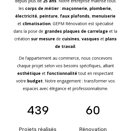
depuis plus de
25 ans
. Notre entreprise maîtrise tous
les
corps de métier
:
maçonnerie
,
plomberie
,
électricité
,
peinture
,
faux plafonds
,
menuiserie
et
climatisation
. GEPM Rénovation est spécialisé
dans la pose de
grandes plaques de carrelage
et la
création
sur mesure
de
cuisines
,
vasques
et
plans
de travail
.
De l’appartement au commerce, nous concevons
chaque projet selon vos besoins spécifiques, alliant
esthétique
et
fonctionnalité
tout en respectant
votre
budget
. Notre engagement : transformer vos
espaces avec élégance et professionnalisme.
439
60
Projets réalisés
Rénovation