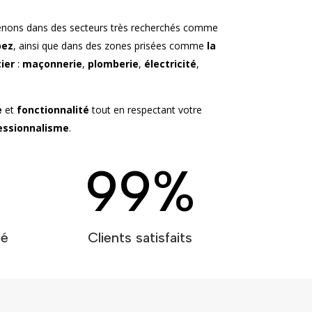
enons dans des secteurs très recherchés comme
pez
, ainsi que dans des zones prisées comme
la
ier
:
maçonnerie
,
plomberie
,
électricité
,
e
et
fonctionnalité
tout en respectant votre
essionnalisme
.
99
%
té
Clients satisfaits