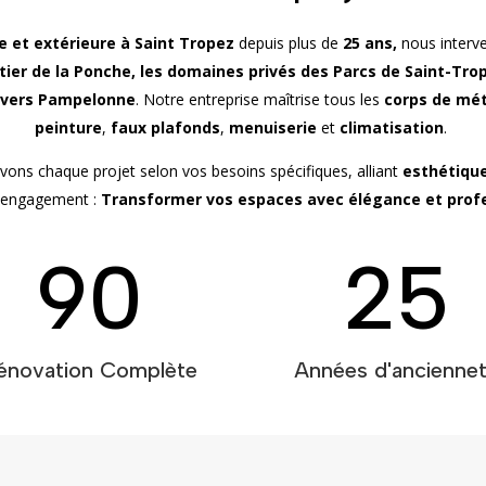
e et extérieure
à Saint Tropez
depuis plus de
25 ans,
nous interv
rtier de la Ponche, les domaines privés des Parcs de Saint-Tro
s vers Pampelonne
. Notre entreprise maîtrise tous les
corps de mét
peinture
,
faux plafonds
,
menuiserie
et
climatisation
.
ns chaque projet selon vos besoins spécifiques, alliant
esthétiqu
e engagement :
Transformer vos espaces avec élégance et prof
90
25
énovation Complète
Années d'ancienne