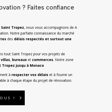
ovation ? Faites confiance
à
Saint Tropez
, nous vous accompagnons de A
vation. Notre parfaite connaissance du marché
stes
des
délais respectés et surtout une
ans tout Saint Tropez pour vos projets de
,
villas
,
bureaux
et
commerces
. Notre zone
t Tropez jusqu à Monaco
ment à
respecter vos délais
et à fournir un
able à chaque étape du projet de rénovation.
OUS !