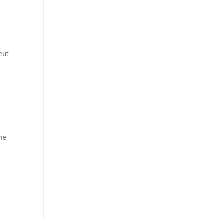
eut
une