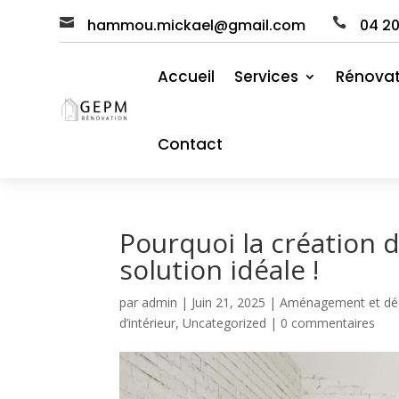

hammou.mickael@gmail.com

04
2
Accueil
Services
Rénovat
Contact
Pourquoi la création 
solution idéale !
par
admin
|
Juin 21, 2025
|
Aménagement et déc
d’intérieur
,
Uncategorized
|
0 commentaires