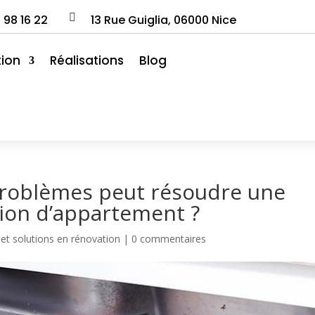

0
98
16
22
13 Rue Guiglia, 06000 Nice
ion
Réalisations
Blog
 problèmes peut résoudre une
tion d’appartement ?
et solutions en rénovation
|
0 commentaires