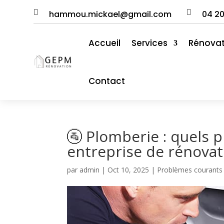


hammou.mickael@gmail.com
04
2
Accueil
Services
Rénovat
Contact
🚰 Plomberie : quels
entreprise de rénova
par
admin
|
Oct 10, 2025
|
Problèmes courants 