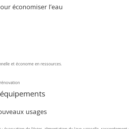
our économiser l’eau
onnelle et économe en ressources.
es équipements
nouveaux usages
 : évacuation de l’évier, alimentation du lave-vaisselle, raccordement